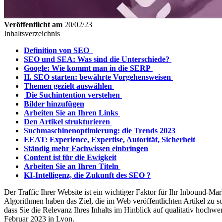
Veröffentlicht am
20/02/23
Inhaltsverzeichnis
Definition von SEO
SEO und SEA: Was sind die Unterschiede?
Google: Wie kommt man in die SERP
II. SEO starten: bewährte Vorgehensweisen
Themen gezielt auswählen
Die Suchintention verstehen
Bilder hinzufügen
Arbeiten Sie an Ihren Links
Den Artikel strukturieren
Suchmaschinenoptimierung: die Trends 2023
EEAT: Experience, Expertise, Autorität, Sicherheit
Ständig mehr Fachwissen einbringen
Content ist für die Ewigkeit
Arbeiten Sie an Ihren Titeln
KI-Intelligenz, die Zukunft des SEO ?
Der Traffic Ihrer Website ist ein wichtiger Faktor für Ihr Inbound-M
Algorithmen haben das Ziel, die im Web veröffentlichten Artikel zu s
dass Sie die Relevanz Ihres Inhalts im Hinblick auf qualitativ hoch
Februar 2023
in Lyon.