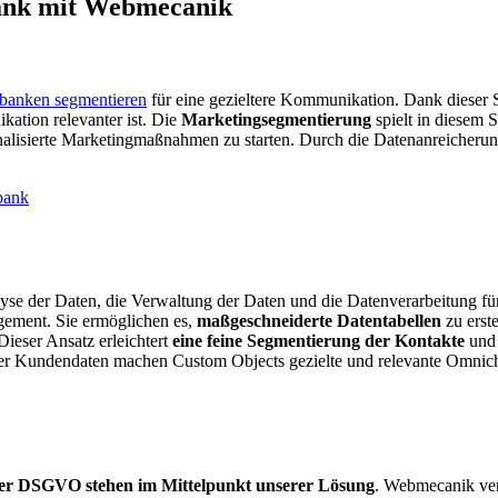
bank mit Webmecanik
nbanken segmentieren
für eine gezieltere Kommunikation. Dank dieser
ation relevanter ist. Die
Marketingsegmentierung
spielt in diesem 
lisierte Marketingmaßnahmen zu starten. Durch die Datenanreicherung 
bank
lyse der Daten, die Verwaltung der Daten und die Datenverarbeitung f
gement. Sie ermöglichen es,
maßgeschneiderte Datentabellen
zu erste
ieser Ansatz erleichtert
eine feine Segmentierung der Kontakte
und 
ler Kundendaten machen Custom Objects gezielte und relevante Omni
er DSGVO stehen im Mittelpunkt unserer Lösung
. Webmecanik verp