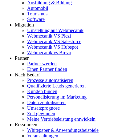
Ausbildung & Bildung
Automobil
Tourismus
Software
Migration
Umstellung auf Webmecanik
Webmecanik VS Plezi
Webmecanik VS Salesforce
Webmecanik VS Hubspot
Webmecanik vs Brevo
Partner
Partner werden
Einen Partner finden
Nach Bedarf
Prozesse automatisieren
Qualifizierte Leads generieren
Kunden binden
Personalisierung im Marketing
Daten zentralisieren
Umsatzprognose
Zeit gewinnen
Meine Vertriebsleistung entwickeln
Ressourcen
Whitepaper & Anwendungsbeispiele
Veranstaltungen