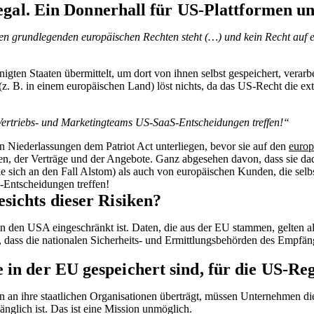
legal. Ein Donnerhall für US-Plattformen 
n grundlegenden europäischen Rechten steht (…) und kein Recht auf 
nigten Staaten übermittelt, um dort von ihnen selbst gespeichert, ver
(z. B. in einem europäischen Land) löst nichts, da das US-Recht die ext
 Vertriebs- und Marketingteams US-SaaS-Entscheidungen treffen!“
 Niederlassungen dem Patriot Act unterliegen, bevor sie auf den
euro
, der Verträge und der Angebote. Ganz abgesehen davon, dass sie dad
sich an den Fall Alstom) als auch von europäischen Kunden, die selbs
-Entscheidungen treffen!
ichts dieser Risiken?
n den USA eingeschränkt ist. Daten, die aus der EU stammen, gelten al
, dass die nationalen Sicherheits- und Ermittlungsbehörden des Empfän
in der EU gespeichert sind, für die US-Re
 an ihre staatlichen Organisationen überträgt, müssen Unternehmen die
nglich ist. Das ist eine Mission unmöglich.