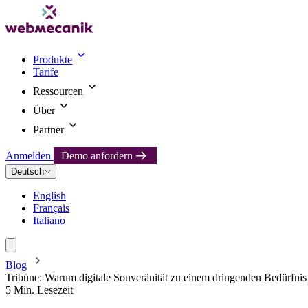
Produkte
Tarife
Ressourcen
Über
Partner
Anmelden
Demo anfordern
Deutsch
English
Français
Italiano
Blog
Tribüne: Warum digitale Souveränität zu einem dringenden Bedürfni
5 Min. Lesezeit