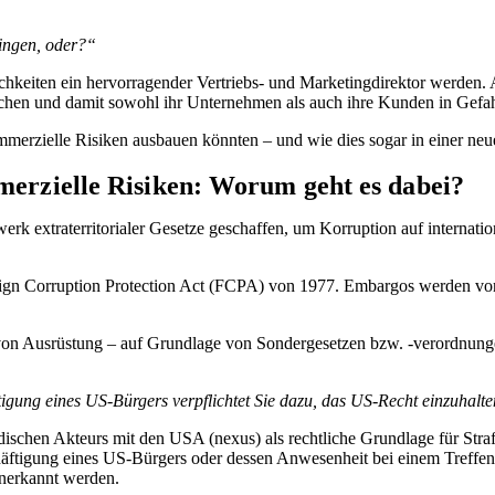
ingen, oder?“
chkeiten ein hervorragender Vertriebs- und Marketingdirektor werden
chen und damit sowohl ihr Unternehmen als auch ihre Kunden in Gefa
ommerzielle Risiken ausbauen könnten – und wie dies sogar in einer ne
mmerzielle Risiken: Worum geht es dabei?
erk extraterritorialer Gesetze geschaffen, um Korruption auf internat
ign Corruption Protection Act (FCPA) von 1977. Embargos werden von
 von Ausrüstung – auf Grundlage von Sondergesetzen bzw. -verordnunge
tigung eines US-Bürgers verpflichtet Sie dazu, das US-Recht einzuhalte
dischen Akteurs mit den USA (nexus) als rechtliche Grundlage für Str
chäftigung eines US-Bürgers oder dessen Anwesenheit bei einem Treffe
nerkannt werden.