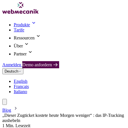
Produkte
Tarife
Ressourcen
Über
Partner
Anmelden
Demo anfordern
Deutsch
English
Français
Italiano
Blog
„Dieser Zugticket kostete heute Morgen weniger“ : das IP-Tracking
aushebeln
1 Min. Lesezeit