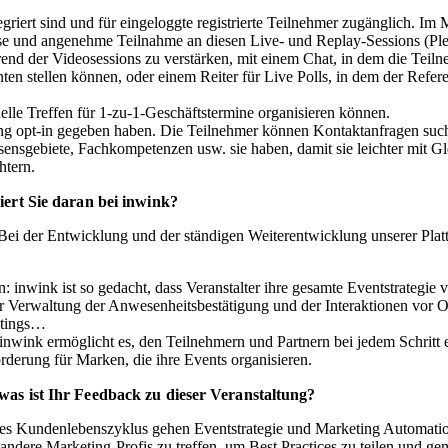
t sind und für eingeloggte registrierte Teilnehmer zugänglich. Im Mit
ose und angenehme Teilnahme an diesen Live- und Replay-Sessions (Pl
der Videosessions zu verstärken, mit e
inem Chat, in dem die Teil
ten stellen können, oder e
inem Reiter für Live Polls, in dem der Refe
e Treffen für 1-zu-1-Geschäftstermine organisieren können.
t-in gegeben haben. Die Teilnehmer können Kontaktanfragen suchen
ressensgebiete, Fachkompetenzen usw. sie haben, damit sie leichter m
htern.
iert Sie daran bei inwink?
Bei der Entwicklung und der ständigen Weiterentwicklung unserer Plattfo
inwink ist so gedacht, dass Veranstalter ihre gesamte Eventstrategie vo
 zur Verwaltung der Anwesenheitsbestätigung und der Interaktionen vor O
eetings…
nwink ermöglicht es, den Teilnehmern und Partnern bei jedem Schritt 
rderung für Marken, die ihre Events organisieren.
was ist Ihr Feedback zu dieser Veranstaltung?
es Kundenlebenszyklus gehen Eventstrategie und Marketing Automati
, andere Marketing-Profis zu treffen, um Best Practices zu teilen un