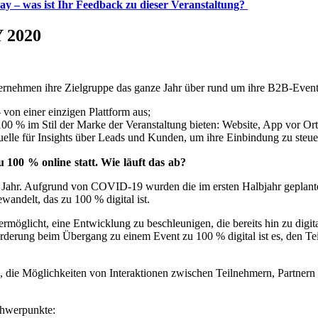
ay – was ist Ihr Feedback zu dieser Veranstaltung?
2020
 Unternehmen ihre Zielgruppe das ganze Jahr über rund um ihre B2B-Even
– von einer einzigen Plattform aus;
0 % im Stil der Marke der Veranstaltung bieten: Website, App vor Ort
uelle für Insights über Leads und Kunden, um ihre Einbindung zu steu
 100 % online statt. Wie läuft das ab?
 Jahr. Aufgrund von COVID-19 wurden die im ersten Halbjahr geplanten 
wandelt, das zu 100 % digital ist.
rmöglicht, eine Entwicklung zu beschleunigen, die bereits hin zu digi
derung beim Übergang zu einem Event zu 100 % digital ist es, den Tei
e, die Möglichkeiten von Interaktionen zwischen Teilnehmern, Partnern
Schwerpunkte: