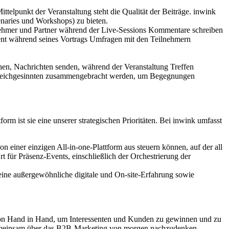
telpunkt der Veranstaltung steht die Qualität der Beiträge. inwink
enaries und Workshops) zu bieten.
nehmer und Partner während der Live-Sessions Kommentare schreiben
rent während seines Vortrags Umfragen mit den Teilnehmern
, Nachrichten senden, während der Veranstaltung Treffen
it Gleichgesinnten zusammengebracht werden, um Begegnungen
rm ist sie eine unserer strategischen Prioritäten.
Bei inwink umfasst
n einer einzigen All-in-one-Plattform aus steuern können, auf der all
rt für Präsenz-Events, einschließlich der Orchestrierung der
eine außergewöhnliche digitale und On-site-Erfahrung sowie
on Hand in Hand, um Interessenten und Kunden zu gewinnen und zu
d gemeinsam über das B2B-Marketing von morgen nachzudenken.