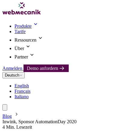
Produkte
Tarife
Ressourcen
Über
Partner
Anmelden
Demo anfordern
Deutsch
English
Français
Italiano
Blog
Inwink, Sponsor AutomationDay 2020
4 Min. Lesezeit