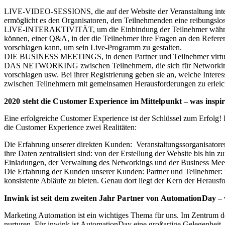
LIVE-VIDEO-SESSIONS, die auf der Website der Veranstaltung integrier
ermöglicht es den Organisatoren, den Teilnehmenden eine reibungsl
LIVE-INTERAKTIVITÄT, um die Einbindung der Teilnehmer während 
können, e
iner Q&A, in der die Teilnehmer ihre Fragen an den Referen
vorschlagen kann, um sein Live-Programm zu gestalten.
DIE BUSINESS MEETINGS, in denen Partner und Teilnehmer virtuell
DAS NETWORKING zwischen Teilnehmern, die sich für Networking op
vorschlagen usw. Bei ihrer Registrierung geben sie an, welche Inte
zwischen Teilnehmern mit gemeinsamen Herausforderungen zu erleic
2020 steht die Customer Experience im Mittelpunkt – was inspir
Eine erfolgreiche Customer Experience ist der Schlüssel zum Erfolg!
die Customer Experience zwei Realitäten:
Die Erfahrung unserer direkten Kunden: Veranstaltungssorganisatoren: 
ihre Daten zentralisiert sind: von der Erstellung der Website bis hin
Einladungen, der Verwaltung des Networkings und der Business M
Die Erfahrung der Kunden unserer Kunden: Partner und Teilnehmer: i
konsistente Abläufe zu bieten. Genau dort liegt der Kern der Herausfo
Inwink ist seit dem zweiten Jahr Partner von AutomationDay – 
Marketing Automation ist ein wichtiges Thema für uns.
Im Zentrum d
nurturen.
Für inwink ist AutomationDay eine großartige Gelegenheit